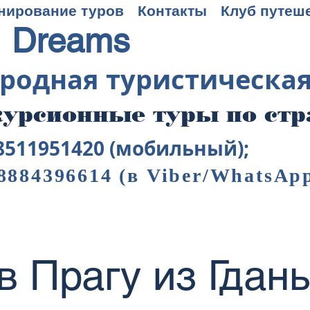
нирование туров
Контакты
Клуб путеш
 Dreams
родная туристическа
урсионные туры по ст
8511951420 (мобильный);
8884396614
(в Viber/WhatsAp
в Прагу из Гдан