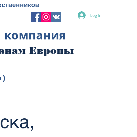
ественников
Log In
я компания
ранам Европы
p)
ьска,