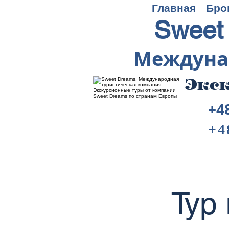
Главная
Бро
Sweet
Междуна
Экск
+4
+4
Тур 