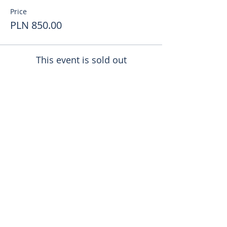
Price
PLN 850.00
This event is sold out
Поделиться
toursweetdreams@gmail.com