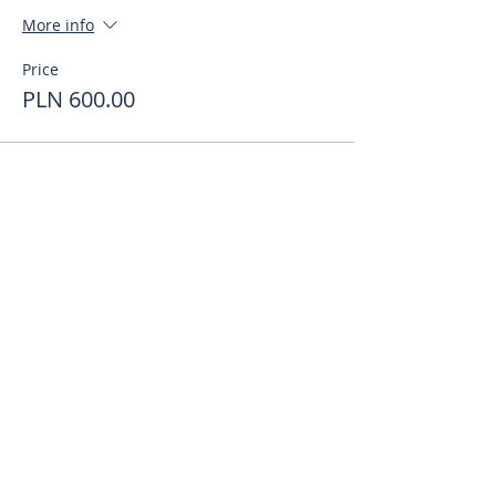
More info
Price
PLN 600.00
Поделиться
toursweetdreams@gmail.com