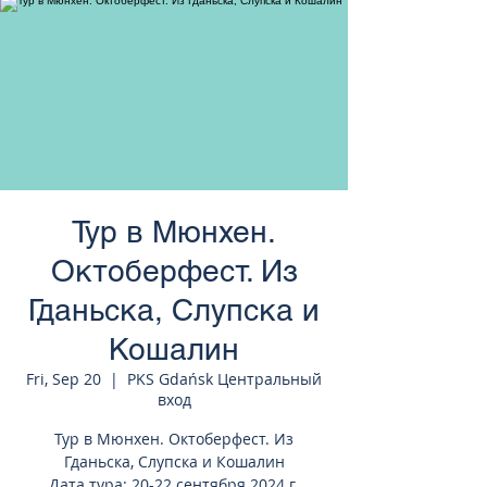
странам Европы
Тур в Мюнхен.
Октоберфест. Из
Гданьска, Слупска и
Кошалин
Fri, Sep 20
  |  
PKS Gdańsk Центральный
вход
Тур в Мюнхен. Октоберфест. Из
Гданьска, Слупска и Кошалин
Дата тура: 20-22 сентября 2024 г.