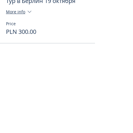
Тур в Берлин 19 октября
More info
Price
PLN 300.00
Поделиться
toursweetdreams@gmail.com