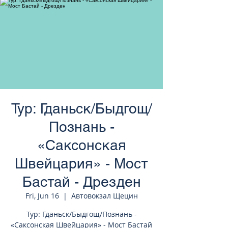
странам Европы
Тур: Гданьск/Быдгощ/
Познань -
«Саксонская
Швейцария» - Мост
Бастай - Дрезден
Fri, Jun 16
  |  
Автовокзал Щецин
Тур: Гданьск/Быдгощ/Познань -
«Саксонская Швейцария» - Мост Бастай