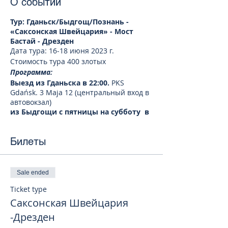
О событии
Тур: Гданьск/Быдгощ/Познань -
«Саксонская Швейцария» - Мост
Бастай - Дрезден
Дата тура: 16-18 июня 2023 г.
Стоимость тура 400 злотых
Программа:
Выезд из Гданьска в 22:00.
PKS
Gdańsk. 3 Maja 12 (центральный вход в
автовокзал)
из Быдгощи с пятницы на субботу в
00:45
Opera Nova, Marszałka Focha 5
Из Познани: с пятницы на субботу в
Билеты
02:30
- Dworzec Letni (одноэтажное
розовое здание рядом с ж/д вокзалом)
День 1.
Экскурсионная прогулка:
Sale ended
«Саксонская Швейцария» – Мост
Ticket type
Бастай - Дрезден.
Мост Бастай является природной
Саксонская Швейцария
доминантой Саксонской Швейцарии и
-Дрезден
самым посещаемым природным