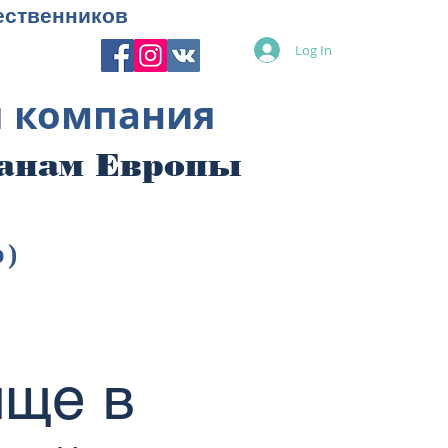
ественников
Log In
я компания
ранам Европы
p)
ище в