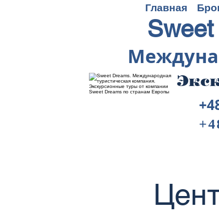
Главная
Бро
Sweet
Междуна
Экск
+4
+4
Цент