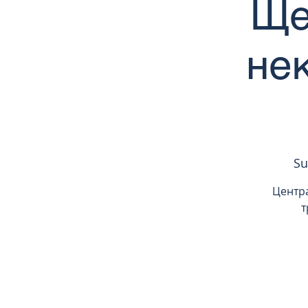
Ще
не
Su
Центр
т