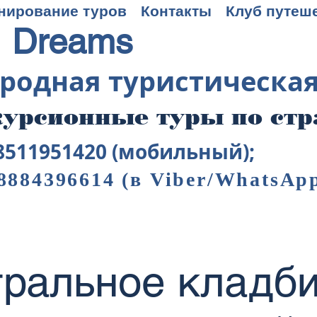
нирование туров
Контакты
Клуб путеш
 Dreams
родная туристическа
урсионные туры по ст
8511951420 (мобильный);
8884396614
(в Viber/WhatsAp
ральное кладб