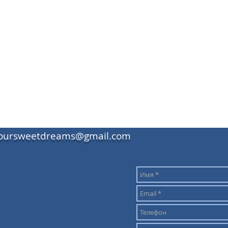
oursweetdreams@gmail.com