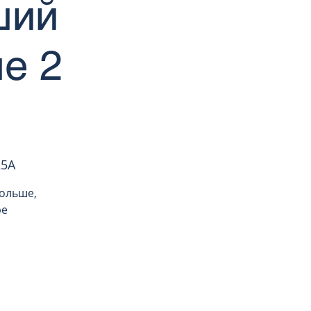
ший
е 2
25A
ольше,
ре