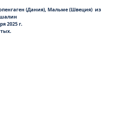
опенгаген (Дания), Мальме (Швеция)  из
Кошалин
я 2025 г. 
отых.