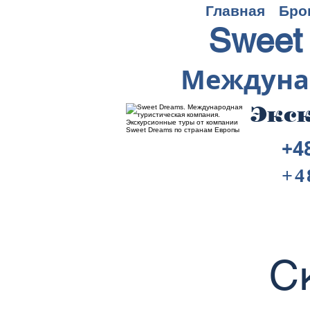
Главная
Бро
Sweet
Междуна
Экск
+4
+4
С