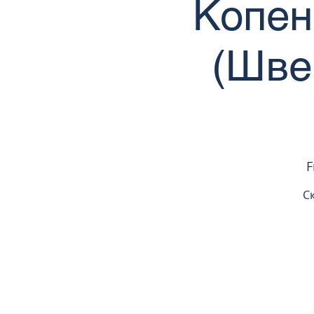
Копен
(Шве
F
С