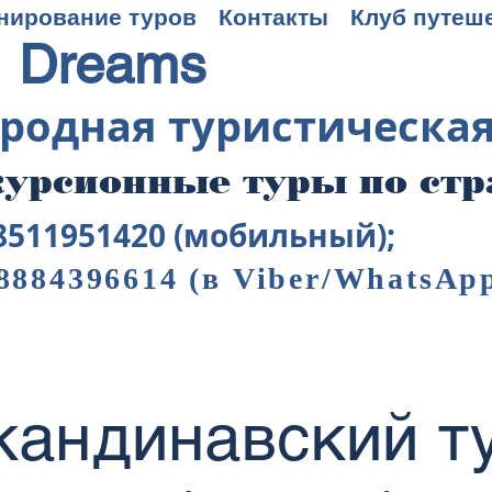
нирование туров
Контакты
Клуб путеш
 Dreams
родная туристическа
урсионные туры по ст
8511951420 (мобильный);
8884396614
(в Viber/WhatsAp
кандинавский ту