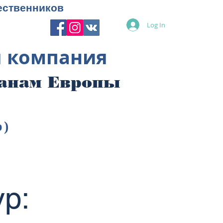
ественников
Log In
я компания
ранам Европы
p)
р: