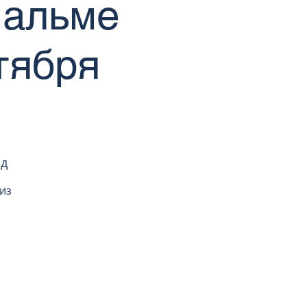
Мальме
тября
од
из