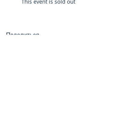
This event is sold out
Поделиться
toursweetdreams@gmail.com