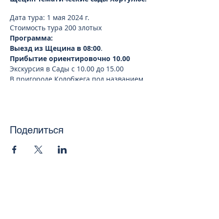
Дата тура: 1 мая 2024 г.
Стоимость тура 200 злотых
Программа:
Выезд из Щецина в 08:00
.
Прибытие ориентировочно 10.00
Экскурсия в Сады с 10.00 до 15.00
В пригороде Колобжега под названием
Добжица расположен уникальный
ботанический сад, состоящий из 28
тематических зон. Он работает
круглогодично и представляет собой
единственные тематические сады на
Поделиться
территории Польши. Сады Хортулюс
оформлены в японском, английском,
французском, итальянском стилях и
считаются великолепной площадкой
для проведения различных
мероприятий, в том числе и свадебных.
toursweetdreams@gmail.com
На фоне розария или пруда с красным
мостиком часто проходят фотосессии
для модных журналов, да и простые
люди не упускают возможности