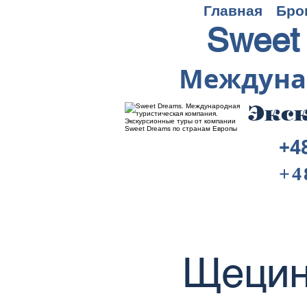
Главная
Бро
Sweet
Междуна
Экск
+4
+4
Щецин