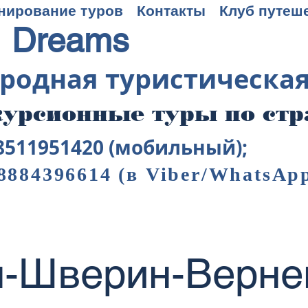
нирование туров
Контакты
Клуб путеш
 Dreams
родная туристическа
урсионные туры по ст
8511951420 (мобильный);
8884396614
(в Viber/WhatsAp
-Шверин-Верн