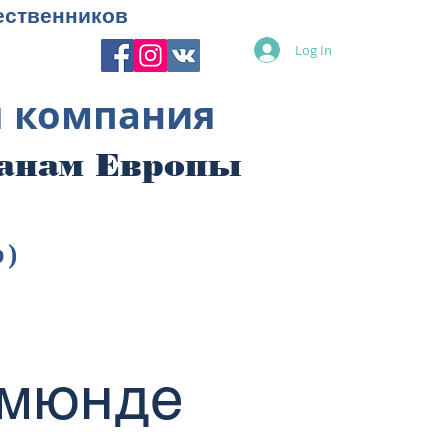
ественников
Log In
я компания
ранам Европы
p)
емюнде