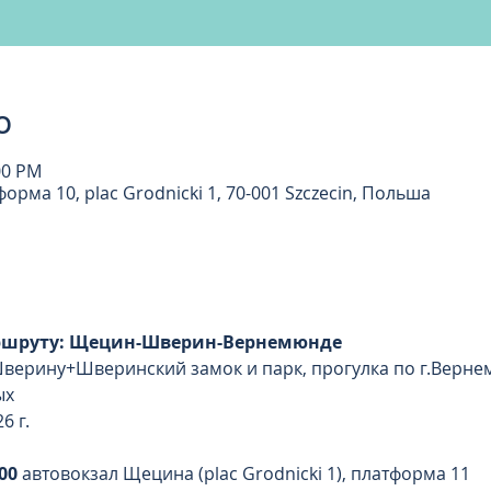
о
00 PM
рма 10, plac Grodnicki 1, 70-001 Szczecin, Польша
аршруту: Щецин-Шверин-Вернемюнде
Шверину+Шверинский замок и парк, прогулка по г.Верне
ых 
6 г.
00
 автовокзал Щецина (plac Grodnicki 1), платформа 11