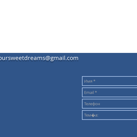
oursweetdreams@gmail.com