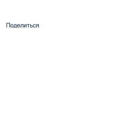
Поделиться
toursweetdreams@gmail.com