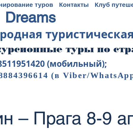
нирование туров
Контакты
Клуб путеш
 Dreams
родная туристическа
урсионные туры по ст
8511951420 (мобильный);
8884396614
(в Viber/WhatsAp
н – Прага 8-9 а