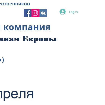
ественников
Log In
я компания
ранам Европы
p)
преля