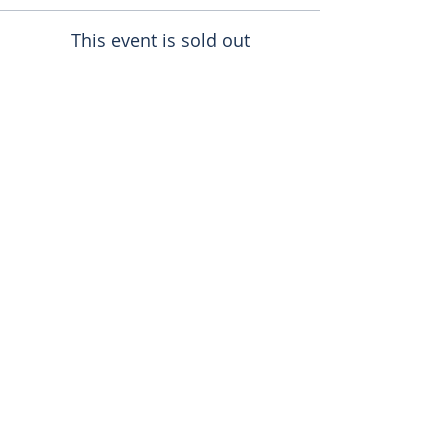
This event is sold out
Поделиться
toursweetdreams@gmail.com