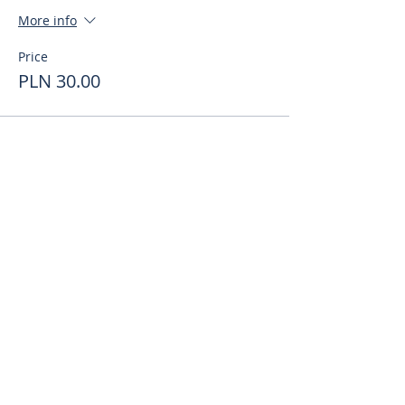
More info
Price
PLN 30.00
Поделиться
toursweetdreams@gmail.com