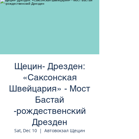
странам Европы
Щецин- Дрезден:
«Саксонская
Швейцария» - Мост
Бастай
-рождественский
Дрезден
Sat, Dec 10
  |  
Автовокзал Щецин