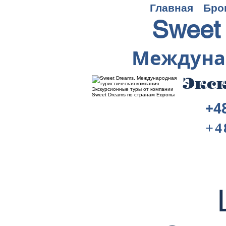
Главная
Бро
Sweet
Междуна
Экск
+4
+4