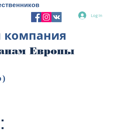
ественников
Log In
я компания
ранам Европы
p)
: