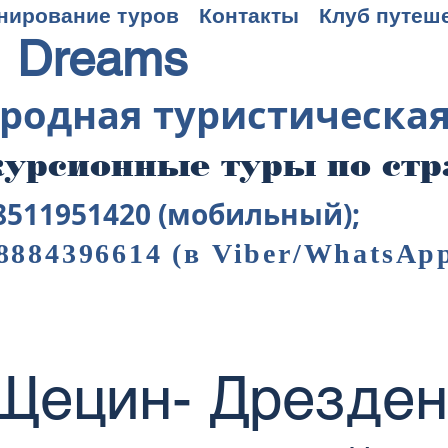
нирование туров
Контакты
Клуб путеш
 Dreams
родная туристическа
урсионные туры по ст
8511951420 (мобильный);
8884396614
(в Viber/WhatsAp
Щецин- Дрезден