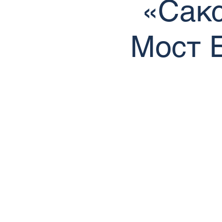
«Сакс
Мост Б