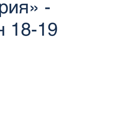
рия» -
н 18-19