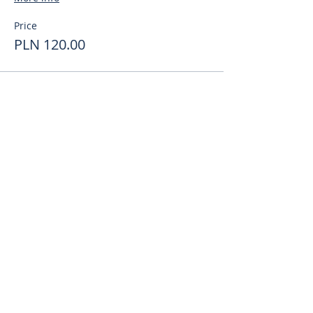
Price
PLN 120.00
Поделиться
toursweetdreams@gmail.com