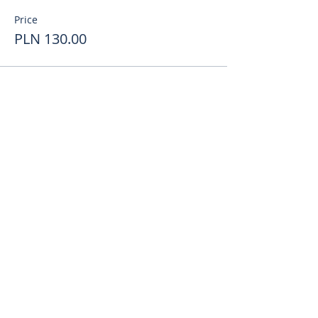
Price
PLN 130.00
Поделиться
toursweetdreams@gmail.com