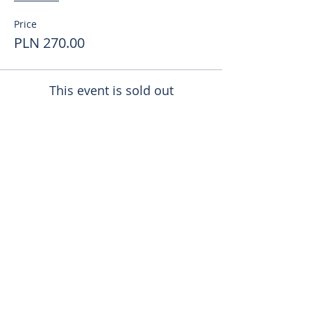
Price
PLN 270.00
This event is sold out
Поделиться
toursweetdreams@gmail.com