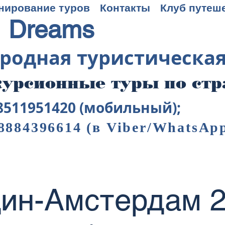
нирование туров
Контакты
Клуб путеш
 Dreams
родная туристическа
урсионные туры по ст
8511951420 (мобильный);
8884396614
(в Viber/WhatsAp
ин-Амстердам 2