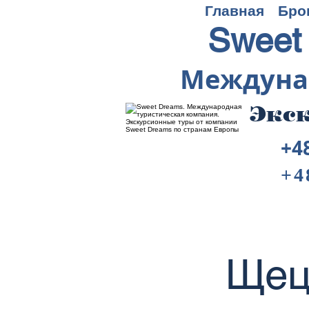
Главная
Бро
Sweet
Междуна
Экск
+4
+4
Щец