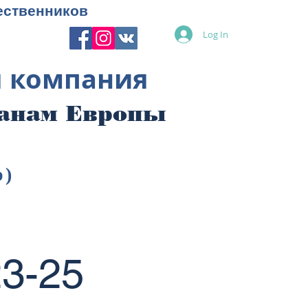
ественников
Log In
я компания
ранам Европы
p)
3-25