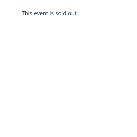
This event is sold out
Поделиться
toursweetdreams@gmail.com