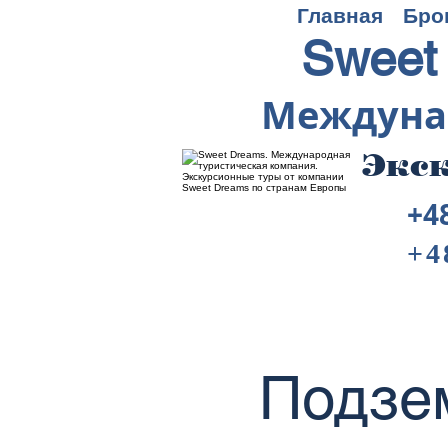
Главная
Бро
Sweet
Междуна
Экск
+4
+4
Подзе