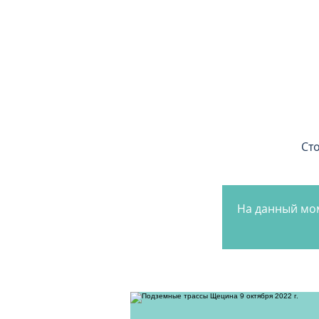
Сто
На данный мом