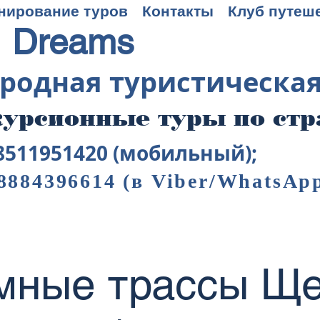
нирование туров
Контакты
Клуб путеш
 Dreams
родная туристическа
урсионные туры по ст
8511951420 (мобильный);
8884396614
(в Viber/WhatsAp
мные трассы Ще