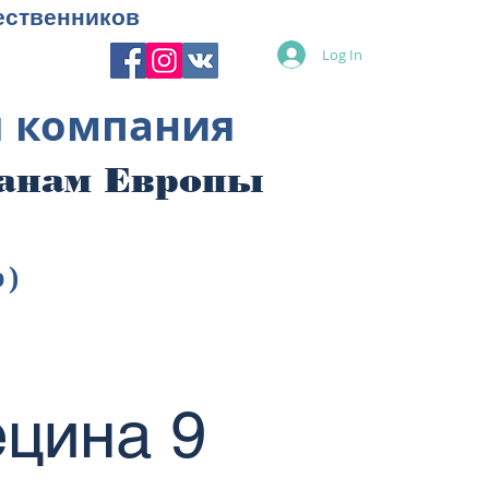
ественников
Log In
я компания
ранам Европы
p)
цина 9