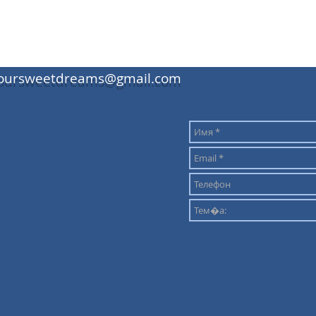
oursweetdreams@gmail.com