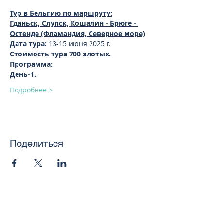
Тур в Бельгию по маршруту:
Гданьск, Слупск, Кошалин - Брюге - 
Остенде (Фламандия, Северное море)
Дата тура: 
13-15 июня 2025 г.
Стоимость тура 700 злотых.
Программа:
День-1.
Подробнее >
Поделиться
toursweetdreams@gmail.com