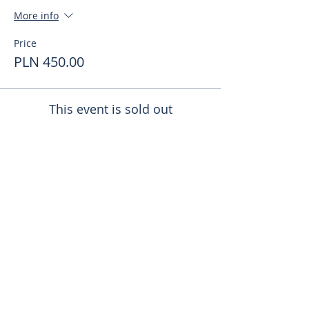
More info
Price
PLN 450.00
This event is sold out
Поделиться
toursweetdreams@gmail.com