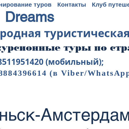
нирование туров
Контакты
Клуб путеш
 Dreams
родная туристическа
урсионные туры по ст
8511951420 (мобильный);
8884396614
(в Viber/WhatsAp
аньск-Амстердам