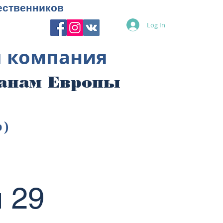
ественников
Log In
я компания
ранам Европы
p)
 29