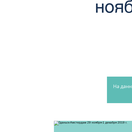
нояб
На данн