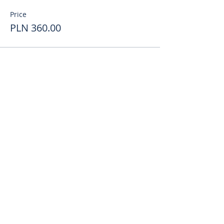
Price
PLN 360.00
Поделиться
toursweetdreams@gmail.com