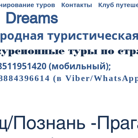
нирование туров
Контакты
Клуб путеш
 Dreams
родная туристическа
урсионные туры по ст
8511951420 (мобильный);
8884396614
(в Viber/WhatsAp
/Познань -Праг