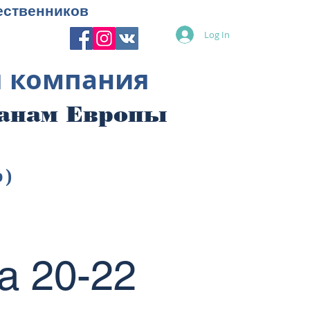
ественников
Log In
я компания
ранам Европы
p)
а 20-22