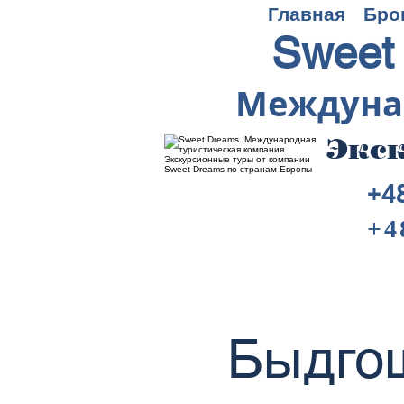
Главная
Бро
Sweet
Междуна
Экск
+4
+4
Быдгощ