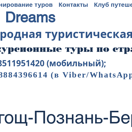
нирование туров
Контакты
Клуб путеш
 Dreams
родная туристическа
урсионные туры по ст
8511951420 (мобильный);
8884396614
(в Viber/WhatsAp
гощ-Познань-Бе