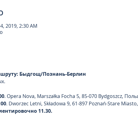
о
 14, 2019, 2:30 AM
о
ршруту: Быдгощ/Познань-Берлин 
ых.
00
. Opera Nova, Marszałka Focha 5, 85-070 Bydgoszcz, Пол
:00
. Dworzec Letni, Składowa 9, 61-897 Poznań-Stare Miast
иентировочно 11.30.