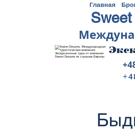
Главная
Бро
Sweet
Междуна
Экск
+4
+4
Быд