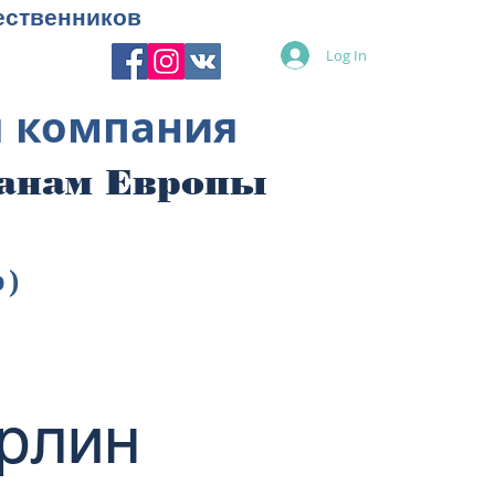
ественников
Log In
я компания
ранам Европы
p)
рлин