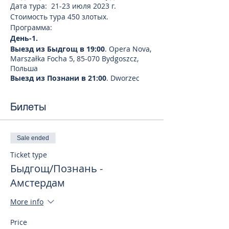
Дата тура: 21-23 июля 2023 г.
Стоимость тура 450 злотых.
Программа:
День-1.
Выезд из Быдгощ в 19:00
. Opera Nova,
Marszałka Focha 5, 85-070 Bydgoszcz,
Польша
Выезд из Познани в 21:00
. Dworzec
Letni, Składowa 9, 61-897 Poznań-Stare
Miasto, Польша
Билеты
День-2.
Амстердам
Прибытие в Амстердам. Обзорная
экскурсия по городу. Амстердам - это
Sale ended
жемчужина Северной Европы,
Ticket type
"Венеция Севера", город удивительной
Быдгощ/Познань -
архитектуры, сотен каналов и тысяч
мостов. Он очаровывает и влюбляет в
Амстердам
себя с первого взгляда, это место по-
настоящему свободных нравов с
More info
уютной атмосферой старого
европейского города.
Price
Эту экскурсию мы с вами начнем с