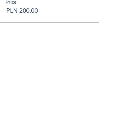
Price
PLN 200.00
Поделиться
toursweetdreams@gmail.com