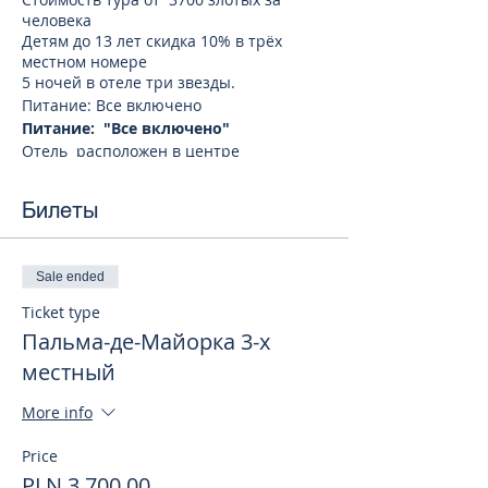
человека
Детям до 13 лет скидка 10% в трёх
местном номере
5 ночей в отеле три звезды.
Питание: Все включено
Питание: "Все включено"
Отель расположен в центре
курортного городка Эль-Ареналь, в 80
метрах от пляжа. К услугам гостей
Билеты
открытый бассейн, детский бассейн,
бесплатный Wi-Fi на всей территории и
номера с телевизором со
спутниковыми каналами.
Sale ended
Во всех номерах есть кондиционер и
Ticket type
собственная ванная комната с феном.
В ресторане отеля, работающем в
Пальма-де-Майорка 3-х
формате «шведский стол», подают
местный
ежедневный завтрак, обед и ужин из
блюд интернациональной кухни. В
More info
распоряжении гостей лаундж-бар и
комната для игр, в которой также
Price
можно посмотреть телевизор.
PLN 3,700.00
В оживленном центре городка Эль-