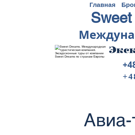
Главная
Бро
Sweet
Междуна
Экск
+4
+4
Авиа-