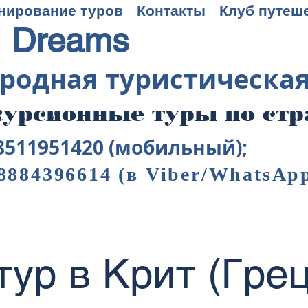
нирование туров
Контакты
Клуб путеш
 Dreams
родная туристическа
урсионные туры по ст
8511951420 (мобильный);
8884396614
(в Viber/WhatsAp
тур в Крит (Грец