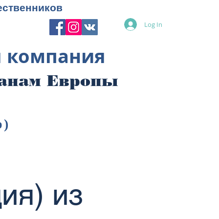
ественников
Log In
я компания
ранам Европы
p)
ия) из