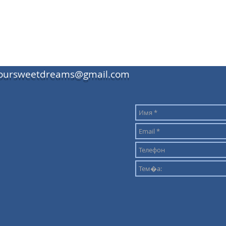
oursweetdreams@gmail.com