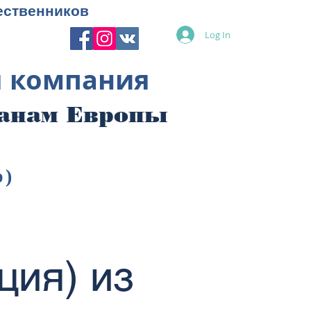
ественников
Log In
я компания
ранам Европы
p)
ция) из