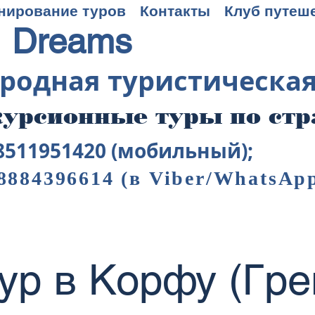
нирование туров
Контакты
Клуб путеш
 Dreams
родная туристическа
урсионные туры по ст
8511951420 (мобильный);
8884396614
(в Viber/WhatsAp
ур в Корфу (Гре