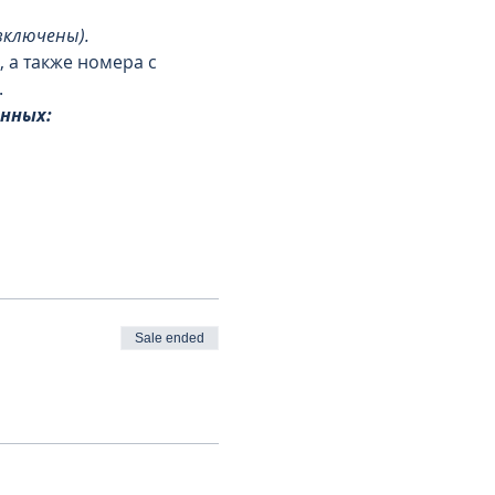
включены).
 а также номера с 
.
енных:
Sale ended