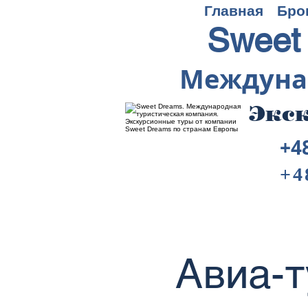
Главная
Бро
Sweet
Междуна
Экск
+4
+4
Авиа-т